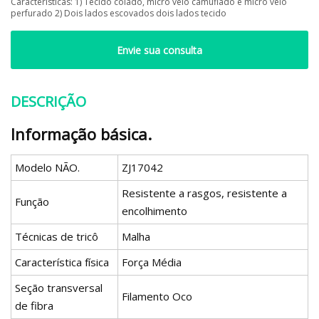
Características: 1) Tecido colado, micro velo camuflado e micro velo
perfurado 2) Dois lados escovados dois lados tecido
Envie sua consulta
DESCRIÇÃO
Informação básica.
Modelo NÃO.
ZJ17042
Resistente a rasgos, resistente a
Função
encolhimento
Técnicas de tricô
Malha
Característica física
Força Média
Seção transversal
Filamento Oco
de fibra