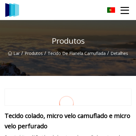
Grupo de tecidos Jiaxing TCCamo
Produtos
/
/
/
Lar
Produtos
Tecido De Flanela Camuflada
Detalhes
Tecido colado, micro velo camuflado e micro
velo perfurado