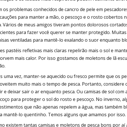
 os problemas conhecidos de cancro de pele em pescadores
cauções para manter a mão, o pescoço e o rosto cobertos n
a. Vários de meus amigos tiveram pontos dolorosos cortados
icientes para fazer você querer se manter protegido. Muitas
isas ventiladas para mantê-lo exalando o suor enquanto blo
es pastéis refletivas mais claras repelirão mais o sol e man
orvem mais calor. Por isso gostamos de moletons de lã escur
ão.
s uma vez, manter-se aquecido ou fresco permite que os 
oveitem muito mais o tempo de pesca. Portanto, considere 
ir e deixar sair o ar enquanto pesca. Ou camisas de sol co
coço para proteger o sol do rosto e pescoço. No inverno, a
estimentos que não apenas repelem a água, mas também bl
a mantê-lo quentinho. Temos alguns que amamos por isso.
o existem tantas camisas e moletons de pesca bons por aí 