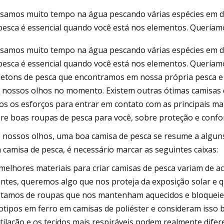
samos muito tempo na água pescando várias espécies em div
pesca é essencial quando você está nos elementos. Queríam
3
Jul 16, 2023
samos muito tempo na água pescando várias espécies em div
 Nyco entra em serviço ativo
Descobertas festiva
pesca é essencial quando você está nos elementos. Quería
al Marines Commandos
os jogadores de pick
etons de pesca que encontramos em nossa própria pesca e 
 nossos olhos no momento. Existem outras ótimas camisas d
os os esforços para entrar em contato com as principais mar
re boas roupas de pesca para você, sobre proteção e confo
 nossos olhos, uma boa camisa de pesca se resume a alguns
 camisa de pesca, é necessário marcar as seguintes caixas:
melhores materiais para criar camisas de pesca variam de a
ntes, queremos algo que nos proteja da exposição solar e qu
tamos de roupas que nos mantenham aquecidos e bloquei
otipos em ferro em camisas de poliéster e consideram isso 
tilação e os tecidos mais respiráveis ​​​​podem realmente dif