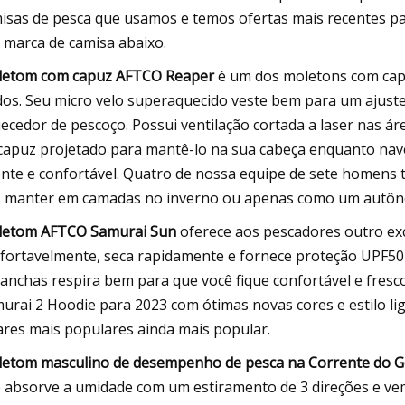
isas de pesca que usamos e temos ofertas mais recentes p
 marca de camisa abaixo.
etom com capuz AFTCO Reaper
é um dos moletons com cap
dos. Seu micro velo superaquecido veste bem para um ajust
ecedor de pescoço. Possui ventilação cortada a laser nas á
capuz projetado para mantê-lo na sua cabeça enquanto nave
nte e confortável. Quatro de nossa equipe de sete homen
 manter em camadas no inverno ou apenas como um autôno
etom AFTCO Samurai Sun
oferece aos pescadores outro ex
fortavelmente, seca rapidamente e fornece proteção UPF50 c
anchas respira bem para que você fique confortável e fresco
urai 2 Hoodie para 2023 com ótimas novas cores e estilo 
ares mais populares ainda mais popular.
etom masculino de desempenho de pesca na Corrente do Go
 absorve a umidade com um estiramento de 3 direções e v