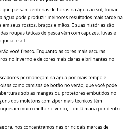
 que passam centenas de horas na água ao sol, tomar
a água pode produzir melhores resultados mais tarde na
 em seus rostos, braços e mãos. E suas histórias são
 das roupas táticas de pesca vêm com capuzes, luvas e
queia o sol.
terão você fresco. Enquanto as cores mais escuras
os no inverno e de cores mais claras e brilhantes no
pescadores permaneçam na água por mais tempo e
coisas como camisas de botão no verão, que você pode
m aberturas sob as mangas ou protetores embutidos no
lguns dos moletons com zíper mais técnicos têm
oqueiam muito melhor o vento, com lã macia por dentro
agora, nos concentramos nas principais marcas de