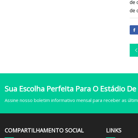
de 
de 
Sua Escolha Perfeita Para O Estádio De
Assine nosso boletim informativo mensal para receber as última
COMPARTILHAMENTO SOCIAL
LINKS