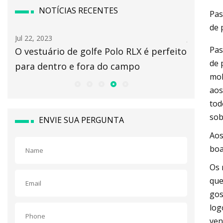
NOTÍCIAS RECENTES
Pas
de 
Jul 22, 2023
Jul 24, 202
Pas
to
O vestuário de golfe Polo RLX é perfeito
Cordura
de 
para dentro e fora do campo
com Roy
mol
aos
tod
sob
ENVIE SUA PERGUNTA
Aos
boa
Os 
que
gos
log
ven