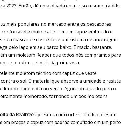
ara 2023. Então, dê uma olhada em nosso resumo rápido
uz mais populares no mercado entre os pescadores
e confortável e muito calor com um capuz embutido e
reas da máscara e das axilas e um sistema de ancoragem
ga pelo lago em seu barco baixo. É macio, bastante,
s têm um moletom Reaper que todos nós compramos para
mo no outono e início da primavera.
celente moletom técnico com capuz que veste
ontra o sol. O material que absorve a umidade e resiste
 durante todo o dia no verão. Agora atualizado para o
ligeiramente melhorado, tornando um dos moletons
lfo da Realtree
apresenta um corte solto de poliéster
em em braços e capuz com padrão camuflado em um peito