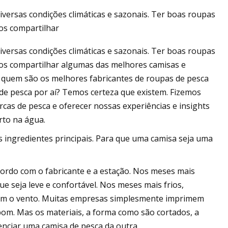
ersas condições climáticas e sazonais. Ter boas roupas
os compartilhar
ersas condições climáticas e sazonais. Ter boas roupas
s para presentear
mos compartilhar algumas das melhores camisas e
leball da sua vida
quem são os melhores fabricantes de roupas de pesca
e pesca por aí? Temos certeza que existem. Fizemos
cas de pesca e oferecer nossas experiências e insights
rto na água.
 ingredientes principais. Para que uma camisa seja uma
cordo com o fabricante e a estação. Nos meses mais
e seja leve e confortável. Nos meses mais frios,
em o vento. Muitas empresas simplesmente imprimem
bom. Mas os materiais, a forma como são cortados, a
erenciar uma camisa de pesca da outra.