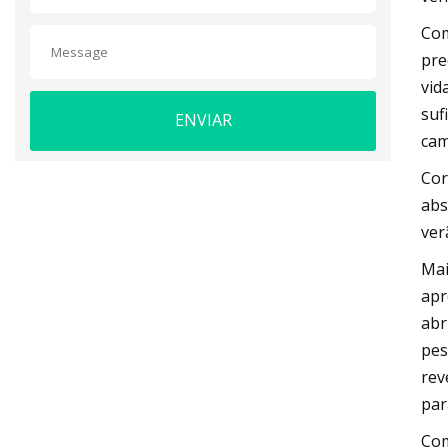
Com
pre
vid
suf
ENVIAR
cam
Cor
abs
ver
Mai
apr
abr
pes
rev
par
Com