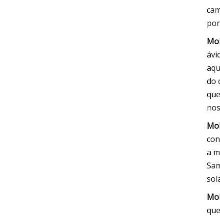
cam
por
Mol
ávi
aqu
do 
que
nos
Mol
con
a m
Sam
sol
Mol
que