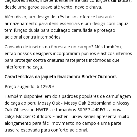
caçadores secos, independentemente das condições climáticas,
desde uma garoa suave até vento, neve e chuva.
Além disso, um design de três bolsos oferece bastante
armazenamento para itens essenciais e um design com capuz
tem função dupla para ocultação camuflada e proteção
adicional contra intempéries.
Cansado de insetos na floresta e no campo? Nós também,
então nossos designers incorporaram punhos elásticos internos
para proteger contra criaturas rastejantes incômodas que
interferem na caça.
Características da jaqueta finalizadora Blocker Outdoors
Preço sugerido: $ 129,99
Também disponível em dois padrões populares de camuflagem
de caça ao peru Mossy Oak - Mossy Oak Bottomland e Mossy
Oak Obsession NWTF - e tamanhos 30REG-44REG - a nova
calça Blocker Outdoors Finisher Turkey Series apresenta muito
alongamento para fácil movimento no campo e uma parte
traseira escovada para conforto adicional.