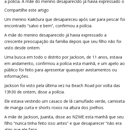
a polícia. A mãe do menino desaparecido já havia expressado o
Compartilhe este artigo
Um menino Kaikōura que desapareceu após sair para pescar foi
encontrado “salvo e bem”, confirmou a polícia.
A mãe do menino desaparecido já havia expressado a
crescente preocupação da família depois que seu filho não foi
visto desde ontem.
Uma busca em todo o distrito por Jackson, de 11 anos, estava
em andamento, confirmou a polícia esta manhã, e um apelo ao
público foi feito para apresentar quaisquer avistamentos ou
informações.
Jackson foi visto pela última vez na Beach Road por volta das
13h30 de ontem, disse a polícia.
Ele estava vestindo um casaco de lã camuflado verde, camiseta
de manga curta e shorts roxos na altura dos joelhos.
A mãe de Jackson, Juanita, disse ao NZME esta manhã que seu
filho “nunca tinha feito isso antes” e que desaparecer “não era
algo que ele faria.