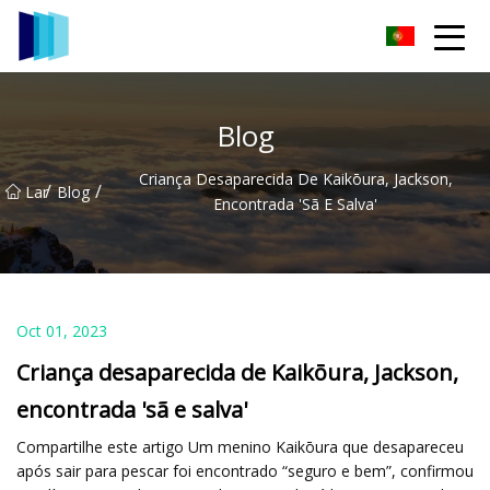
Grupo de tecidos Jiaxing TCCamo
Blog
Criança Desaparecida De Kaikōura, Jackson,
/
/
Lar
Blog
Encontrada 'sã E Salva'
Oct 01, 2023
Criança desaparecida de Kaikōura, Jackson,
encontrada 'sã e salva'
Compartilhe este artigo Um menino Kaikōura que desapareceu
após sair para pescar foi encontrado “seguro e bem”, confirmou