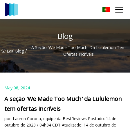
Grupo de tecidos Jiaxing TCCamo
Blog
A Seção 'We Made Too Much' Da Lululemon Tem
/
/
Lar
Blog
Ofertas Incríveis
May 08, 2024
A seção 'We Made Too Much' da Lululemon
tem ofertas incríveis
por: Lauren Corona, equipe da BestReviews Postado: 14 de
outubro de 2023 / 04h34 CDT Atualizado: 14 de outubro de